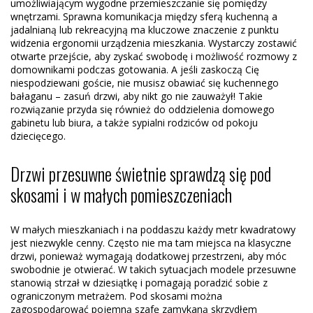
umożliwiającym wygodne przemieszczanie się pomiędzy
wnętrzami. Sprawna komunikacja między sferą kuchenną a
jadalnianą lub rekreacyjną ma kluczowe znaczenie z punktu
widzenia ergonomii urządzenia mieszkania. Wystarczy zostawić
otwarte przejście, aby zyskać swobodę i możliwość rozmowy z
domownikami podczas gotowania. A jeśli zaskoczą Cię
niespodziewani goście, nie musisz obawiać się kuchennego
bałaganu – zasuń drzwi, aby nikt go nie zauważył! Takie
rozwiązanie przyda się również do oddzielenia domowego
gabinetu lub biura, a także sypialni rodziców od pokoju
dziecięcego.
Drzwi przesuwne świetnie sprawdzą się pod
skosami i w małych pomieszczeniach
W małych mieszkaniach i na poddaszu każdy metr kwadratowy
jest niezwykle cenny. Często nie ma tam miejsca na klasyczne
drzwi, ponieważ wymagają dodatkowej przestrzeni, aby móc
swobodnie je otwierać. W takich sytuacjach modele przesuwne
stanowią strzał w dziesiątkę i pomagają poradzić sobie z
ograniczonym metrażem. Pod skosami można
zagospodarować pojemną szafę zamykaną skrzydłem