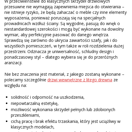
W przeciwieństwie do klasycznych skrzydeł drzwiowych
przesuwne nie wymagają zapewnienia miejsca do otwierania –
nie istnieje ryzyko, że będą zahaczać o meble czy inne elementy
wyposażenia, ponieważ poruszają się na specjalnych
prowadnicach wzdłuż ściany. Są wygodne, pasują do wnęk o
niestandardowej szerokości i mogą być wykonane na dowolny
wymiar, aby perfekcyjnie pasować do danego wnętrza.
Sprawdzą się zarówno do ukrycia zawartości szafy, jak i do
wszystkich pomieszczeń, w tym także w roli rozdzielenia dużej
przestrzeni. Odznacza je uniwersalność, schludny design i
ponadczasowy styl – dlatego wybiera się je do przeróżnych
aranżacji.
Nie bez znaczenia jest materiał, z jakiego zostaną wykonane –
polecamy szczególnie
drzwi wewnętrzne z litego drewna
ze
względu na:
solidność i odporność na uszkodzenia,
niepowtarzalną estetykę,
możliwość wykonania skrzydeł pełnych lub zdobionych
przeszkleniami,
cichą pracę i brak efektu trzaskania, który jest uciążliwy w
klasycznych modelach,